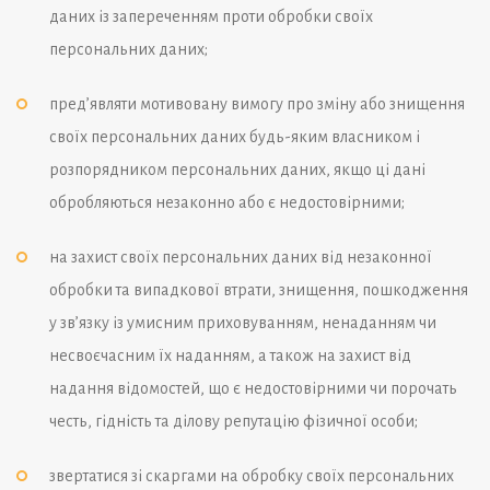
даних із запереченням проти обробки своїх
персональних даних;
пред’являти мотивовану вимогу про зміну або знищення
своїх персональних даних будь-яким власником і
розпорядником персональних даних, якщо ці дані
обробляються незаконно або є недостовірними;
на захист своїх персональних даних від незаконної
обробки та випадкової втрати, знищення, пошкодження
у зв’язку із умисним приховуванням, ненаданням чи
несвоєчасним їх наданням, а також на захист від
надання відомостей, що є недостовірними чи порочать
честь, гідність та ділову репутацію фізичної особи;
звертатися зі скаргами на обробку своїх персональних