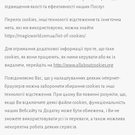
підвищення якості та ефективності наших Послуг.
Перелік cookies, інші технології відстеження та їхня точна
мета, які ми використовуємо, можна знайти
https://magicworld.com.ua/list-of-cookies/
.
Для отримання додаткової інформації про те, що таке
cookies, як вони працюють, як ними керувати або як їх
видалити, перейдіть на
http://www.allaboutcookies.org
Повідомляємо Вас, що у налаштуваннях деяких інтернет-
браузерів можна заборонити збирання cookies та інші
технології відстеження. При цьому Ви повинні розуміти, що,
якщо Ви відключите деякі файли cookies, функціональність
наших Вебсайту та Додатку може бути обмежена, і Ви не
зможете використовувати усі їх переваги, а також можлива
некоректна робота деяких сервісів.