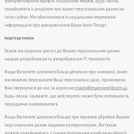
Використовуючи профілі соціальних мереж, будь-ласка,
ознайомтеся із розділом про захист персональних даних на
їхніх сайтах. Ми обмінюємося із соціальним мережами
інформацією про використання Вами їхніх Послуг.
Інші партнери
Також ми надаємо доступ до Ваших персональних даних
нашим розробникам та випробувачам ІТ-технологій.
Якщо Ви хочете дізнатися більш детально про компанії, яким
ми можемо передавати Ваші персональні дані, пропонуємо
Вам звернутися до нас за адресою
magic@magicworld.com.
ua
.
Будь-ласка, зауважте, що цей перелік може бути неповним та
періодично оновлюватися.
Якщо Ви хочете дізнатися більше про правила обробки Ваших
персональних даних нашими контрагентами, Ви також
можете ознайомитись з їхніми політиками конфіденційності.