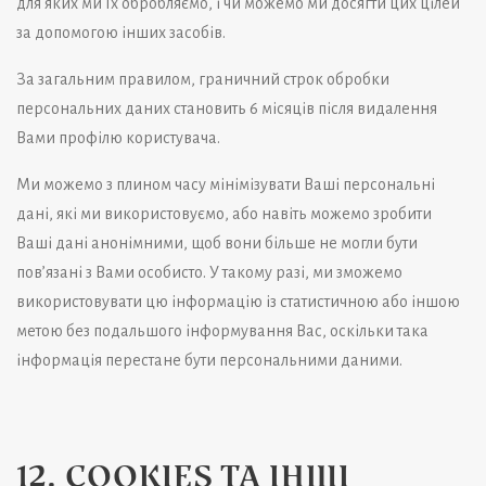
для яких ми їх обробляємо, і чи можемо ми досягти цих цілей
за допомогою інших засобів.
За загальним правилом, граничний строк обробки
персональних даних становить 6 місяців після видалення
Вами профілю користувача.
Ми можемо з плином часу мінімізувати Ваші персональні
дані, які ми використовуємо, або навіть можемо зробити
Ваші дані анонімними, щоб вони більше не могли бути
пов’язані з Вами особисто. У такому разі, ми зможемо
використовувати цю інформацію із статистичною або іншою
метою без подальшого інформування Вас, оскільки така
інформація перестане бути персональними даними.
12. COOKIES ТА ІНШІ