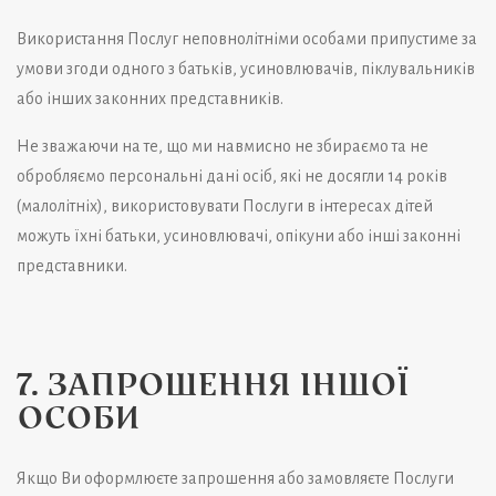
Використання Послуг неповнолітніми особами припустиме за
умови згоди одного з батьків, усиновлювачів, піклувальників
або інших законних представників.
Не зважаючи на те, що ми навмисно не збираємо та не
обробляємо персональні дані осіб, які не досягли 14 років
(малолітніх), використовувати Послуги в інтересах дітей
можуть їхні батьки, усиновлювачі, опікуни або інші законні
представники.
7. ЗАПРОШЕННЯ ІНШОЇ
ОСОБИ
Якщо Ви оформлюєте запрошення або замовляєте Послуги