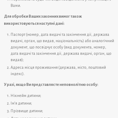
Вами
.
Для обробки Ваших законних вимог також
використовуються наступні дані:
Паспорт (номер, дата видачі та закінчення дії, держава
видачі, орган, що видав, національність) або аналогічний
документ, що посвідчує особу (вид документа, номер,
дата видачі та закінчення дії, держава видачі, орган, що
видав);
Адреса місця проживання (держава, місто, поштовий
індекс).
У разі, якщо Ви представляєте неповнолітню особу:
Нікнейм дитини;
Ім’я дитини;
Прізвище дитини;