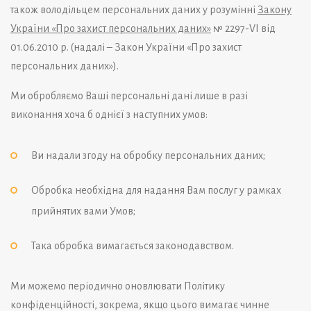
також володільцем персональних даних у розумінні
Закону
України «Про захист персональних даних»
№ 2297-VI від
01.06.2010 р. (надалі – Закон України «Про захист
персональних даних»).
Ми обробляємо Ваші персональні дані лише в разі
виконання хоча б однієї з наступних умов:
Ви надали згоду на обробку персональних даних;
Обробка необхідна для надання Вам послуг у рамках
прийнятих вами Умов;
Така обробка вимагається законодавством.
Ми можемо періодично оновлювати Політику
конфіденційності, зокрема, якщо цього вимагає чинне