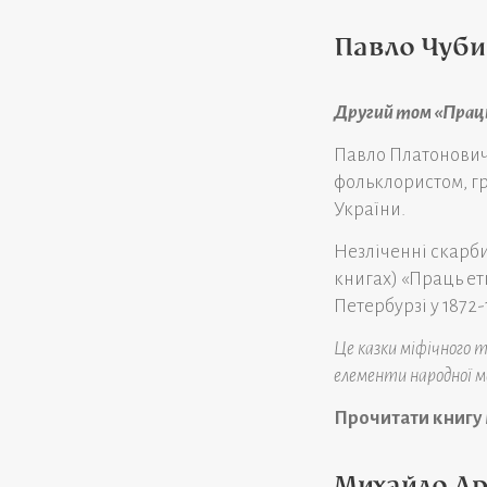
Павло Чуби
Другий том «Праць
Павло Платонович 
фольклористом, гро
України.
Незліченні скарби
книгах) «Праць ет
Петербурзі у 1872-
Це казки міфічного 
елементи народної мо
Прочитати книгу
Михайло Др