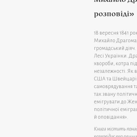
розповіді»
18 вересня 1841 ро
Михайло Драгомано
громадський діяч.
Лесі Українки. Др
хвороби, котра під
незалежності. Як 
США та Швейцарію
самоврядування та
так звану політич
емігрувати до Жен
політичної еміграц
й оповідання».
Книга містить понад 
розповідає про явища