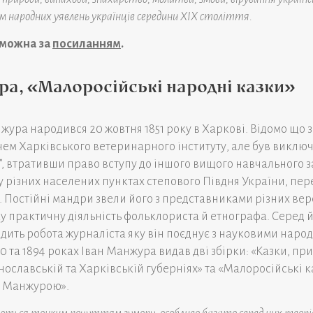
ям народних уявлень українців середини XIX століття.
 можна за
посиланням
.
ра, «Малоросійські народні казки»
жура народився 20 жовтня 1851 року в Харкові. Відомо що
чем Харківського ветеринарного інституту, але був виключ
, втративши право вступу до іншого вищого навчального за
 різних населених пунктах степового Півдня України, пе
 Постійні мандри звели його з представниками різних вер
у практичну діяльність фольклориста й етнографа. Серед й
дить робота журналіста яку він поєднує з науковими нар
 та 1894 роках Іван Манжура видав дві збірки: «Казки, прислі
ославській та Харківській губерніях» та «Малоросійські ка
І. Манжурою».