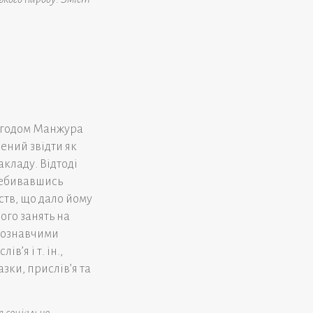
 згодом Манжура
ений звідти як
кладу. Відтоді
ребивавшись
ств, що дало йому
ого занять на
одознавчими
в’я і т. ін.,
зки, прислів’я та