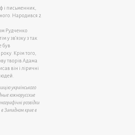
ф і письменник,
ного. Народився 2
том Рудченко
ім у зв’язку з так
е був
року. Крім того,
ову творів Адама
сав він і ліричні
людей.
ацію українського
дные южнорусские
тнографічні розвідки
в Западном крае в