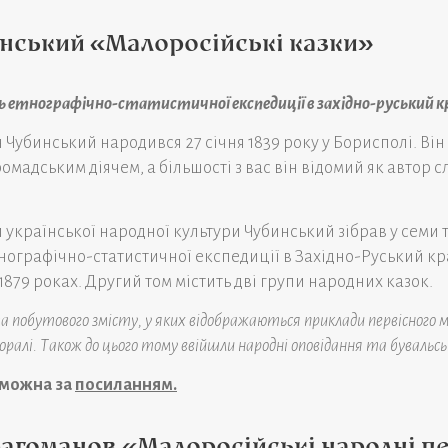
нський «Малоросійські казки»
 етнографічно-статистичної експедиції в західно-руський к
Чубинський народився 27 січня 1839 року у Борисполі. Він
мадським діячем, а більшості з вас він відомий як автор сл
 української народної культури Чубинський зібрав у семи т
нографічно-статистичної експедиції в Західно-Руський кра
1879 роках. Другий том містить дві групи народних казок.
та побутового змісту, у яких відображаються приклади первісного 
ралі. Також до цього тому ввійшли народні оповідання та бувальськ
 можна за
посиланням.
агоманов «Малоросійські народні пе