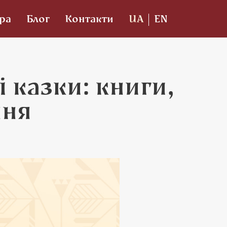
Гра
Блог
Контакти
UA
EN
 казки: книги,
ння