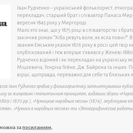
Іван Рудченко – український фольклорист, етногра
перекладач, старший брат і співавтор Панаса Мир
вересня 1845 року у Миргороді.
Мало хто знає, що у 1875 році в співавторстві з бра
закінчив роман “Хіба ревуть воли, як ясла повні?”. Вт
званим Емським указом 1876 року в росії цей твір н
опублікований і теж вперше з’явився у Женеві 1880 
Рудченко відомий і як перекладач на українську м
Міцкевича, Генріха Гейне, Дж. Байрона та інших. Пи
вірші, щоправда, переважно для себе та близьких 
есок Іван Рудченко зробив у фольклористику започаткувавши публік
іалу за жанровим і тематичним принципом, видавши збірки «Наро
 (1869 і 1870 рр.), «Чумацкие народные песни» (1874), опублікував е
стве», «Чумаки в народных песнях» та «Этнографические работы 
 можна за
посиланням
.