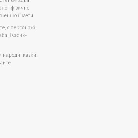
ть і вигадка.
вно і фізично
гненню її мети.
те, є персонажі,
аба, Івасик-
 народні казки,
вайте