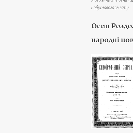
Його записи відзнач
побутового змісту.
Осип Роздол
народні но