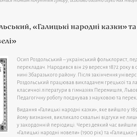
аються тонким почуттям гумору, особливо багато серед них творів
ьський, «Галицькі народні казки» та
велі»
Осип Роздольський – український фольклорист, пед
перекладач. Народився він 29 вересня 1872 року в 
нині Збаразького району. Після закінчення універ
Роздольський працював викладачем грецької та ла
класичної літератури в гімназіях Перемишля, Львов
Педагогічну роботу поєднував з науковою та пере
Видання «Галицькі народні казки», яке вийшло у 18
йому визнання, викликало схвальні відгуки не лише 
у закордонній періодиці. Через деякий час вийшли 
«Галицькі народні новели» (1900 рік) та «Галицько-