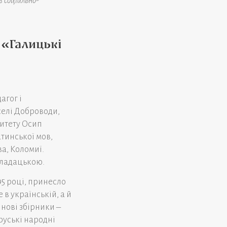
 соціально-
 «Галицькі
агог і
селі Доброводи,
ситету Осип
тинської мов,
а, Коломиї.
кладацькою.
95 році, принесло
в українській, а й
нові збірники –
руські народні