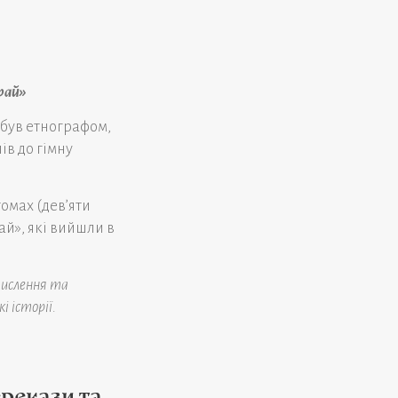
рай»
 був етнографом,
ів до гімну
омах (дев’яти
й», які вийшли в
мислення та
і історії.
рекази та