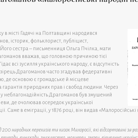
ку в місті Гадячі на Полтавщині народився
в, історик, фольклорист, публіцист,
 Його сестра – письменниця Ольга Пчілка, мати
агоманов вважав, що головною причиною тієї
’їдає всі зусилля українського народу, є відсутність
взірець Драгоманов часто згадував федеративні
, де основою є громадське й місцеве
 гарантія природних прав і свобод людини. Через
ну неблагонадійність Драгоманов був змушений
еви, де очолював осередок української
ії. Саме в еміграції, у 1876 році, він видав «Малоросійськ
200 народних переказів та казок Малоросії, які відсортовані за ро
 природи, винаходи, знахарство, молитви, змови, вірування українс