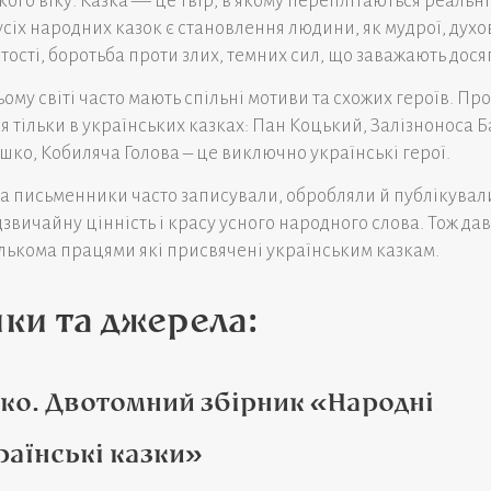
кого віку. Казка — це твір, в якому переплітаються реальніс
сіх народних казок є становлення людини, як мудрої, духо
тості, боротьба проти злих, темних сил, що заважають дося
ому світі часто мають спільні мотиви та схожих героїв. Про
я тільки в українських казках: Пан Коцький, Залізноноса Б
шко, Кобиляча Голова – це виключно українські герої.
а письменники часто записували, обробляли й публікували
вичайну цінність і красу усного народного слова. Тож да
лькома працями які присвячені українським казкам.
ки та джерела:
нко. Двотомний збірник «Народні
раїнські казки»