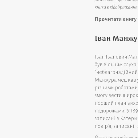
книги є відображенн
Прочитати книгу
Іван Манжу
Іван Іванович Ман
був вільним слуха
“неблагонадійний”
Манжура мешкав у
різними роботами.
змогу вести широк
перший план вихо
подорожами. У 1890
записані в Катерин
повір’я, записані 