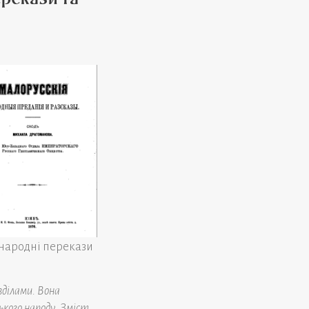
і народні перекази
зділами. Вона
ького народу. Зміст