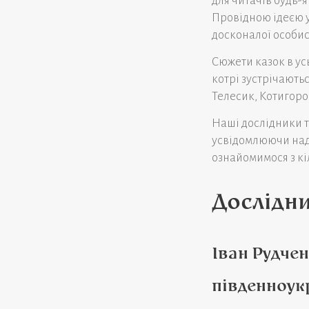
для читачів будь-я
Провідною ідеєю у
досконалої особис
Сюжети казок в усь
котрі зустрічаютьс
Телесик, Котигоро
Наші дослідники т
усвідомлюючи надз
ознайомимося з кі
Дослідни
Іван Рудче
південноук