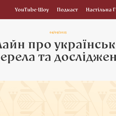
YouTube-Шоу
Подкаст
Настільна 
04/09/2025
айн про українські
ерела та дослідже