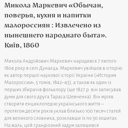
Микола Маркевич «Обычаи,
поверья, кухня и напитки
малороссиян : Извлечено из
нынешнего народнаго быта».
Київ, 1860
Микола Андрійович Маркевич народився 7 лютого
1804 року в селі Дунаєць. Маркевич увійшов в історію
як автор першої наукової історії України («История
Малороссии», 5 томів, 1842–43), а також як один із
перших збирачів фольклору (ще 1827 р. він записував
думи для свого друга Тараса Шевченка). Він мріяв
створити енциклопедію українського життя –
протягом десяти років уклав близько 100 тисяч статей
для великого словника, розклавши їх по 30 зошитах.
На жаль, цей грандіозний задум залишився