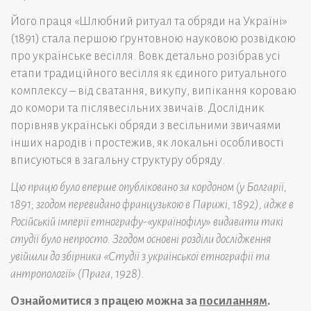
Його праця «Шлюбний ритуал та обряди на Україні»
(1891) стала першою ґрунтовною науковою розвідкою
про українське весілля. Вовк детально розібрав усі
етапи традиційного весілля як єдиного ритуального
комплексу – від сватання, викупу, випікання короваю
до комори та післявесільних звичаїв. Дослідник
порівняв українські обряди з весільними звичаями
інших народів і простежив, як локальні особливості
вписуються в загальну структуру обряду.
Цю працю було вперше опубліковано за кордоном (у Болгарії,
1891; згодом перевидано французькою в Парижі, 1892), адже в
Російській імперії етнографу-«українофілу» видавати такі
студії було непросто. Згодом основні розділи дослідження
увійшли до збірника «Студії з української етнографії та
антропології» (Прага, 1928).
Ознайомитися з працею можна за
посиланням
.