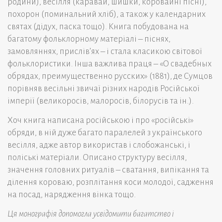
родини), весілля (каравай, шишки, коровайні пісні),
похорон (поминальний хліб), а також у календарних
святах (дідух, паска тощо). Книга побудована на
багатому фольклорному матеріалі – піснях,
замовляннях, прислів’ях – і стала класикою світової
фольклористики. Інша важлива праця – «О свадебных
обрядах, преимущественно русских» (1881), де Сумцов
порівняв весільні звичаї різних народів Російської
імперії (великоросів, малоросів, білорусів та ін.).
Хоч книга написана російською і про «російські»
обряди, в ній дуже багато паралелей з українського
весілля, адже автор використав і слобожанські, і
поліські матеріали. Описано структуру весілля,
значення головних ритуалів – сватання, випікання та
ділення короваю, розплітання коси молодої, садження
на посад, нарядження вінка тощо.
Ця монографія допомогла усвідомити багатство і