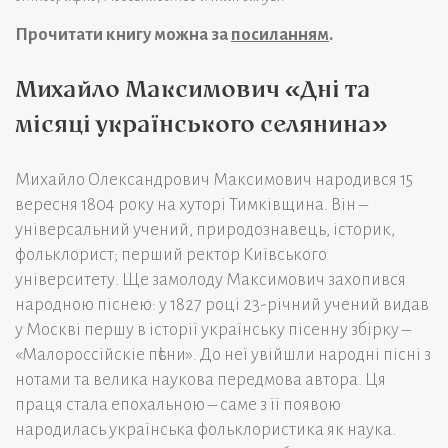
Прочитати книгу можна за
посиланням
.
Михайло Максимович «Дні та
місяці українського селянина»
Михайло Олександрович Максимович народився 15
вересня 1804 року на хуторі Тимківщина. Він –
універсальний учений, природознавець, історик,
фольклорист; перший ректор Київського
університету. Ще замолоду Максимович захопився
народною піснею: у 1827 році 23-річний учений видав
у Москві першу в історії українську пісенну збірку –
«Малороссійскіе пѣсни». До неї увійшли народні пісні з
нотами та велика наукова передмова автора. Ця
праця стала епохальною – саме з її появою
народилась українська фольклористика як наука.