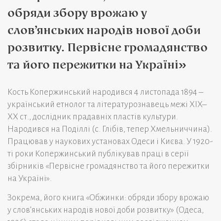
обряди збору врожаю у
слов’янських народів нової доби
розвитку. Первісне громадянство
та його пережитки на Україні»
Кость Копержинський народився 4 листопада 1894 –
український етнолог та літературознавець межі XIX–
XX ст., дослідник прадавніх пластів культури.
Народився на Поділлі (с. Глібів, тепер Хмельниччина).
Працював у наукових установах Одеси і Києва. У 1920-
ті роки Копержинський публікував праці в серії
збірників «Первісне громадянство та його пережитки
на Україні».
Зокрема, його книга «Обжинки: обряди збору врожаю
у слов’янських народів нової доби розвитку» (Одеса,