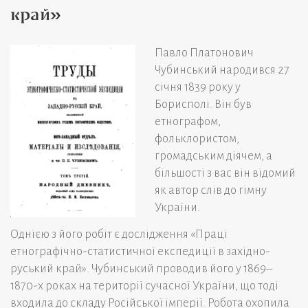
край»
Павло Платонович
Чубинський народився 27
січня 1839 року у
Борисполі. Він був
етнографом,
фольклористом,
громадським діячем, а
більшості з вас він відомий
як автор слів до гімну
України.
Однією з його робіт є дослідження «Праці
етнографічно-статистичної експедиції в західно-
руський край». Чубинський проводив його у 1869–
1870-х роках на території сучасної України, що тоді
входила до складу Російської імперії. Робота охопила