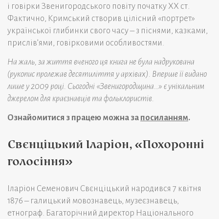
і говірки Звенигородського повіту початку XX ст.
Фактично, Кримський створив цілісний «портрет»
української глибинки свого часу – з піснями, казками,
прислів’ями, говірковими особливостями.
На жаль, за життя вченого ця книга не була надрукована
(рукопис пролежав десятиліття у архівах). Вперше її видано
лише у 2009 році. Сьогодні «Звенигородщина…» є унікальним
джерелом для краєзнавців та фольклористів.
Ознайомитися з працею можна за
посиланням
.
Свєнціцький Іларіон, «Похоронні
голосіння»
Іларіон Семенович Свєнціцький народився 7 квітня
1876 – галицький мовознавець, музеєзнавець,
етнограф. Багаторічний директор Національного