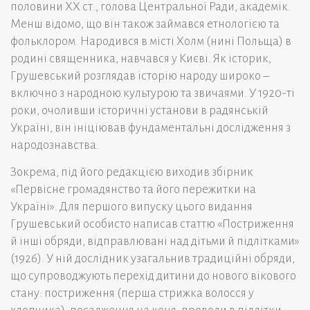
половини XX ст., голова Центральної Ради, академік.
Менш відомо, що він також займався етнологією та
фольклором. Народився в місті Холм (нині Польща) в
родині священника, навчався у Києві. Як історик,
Грушевський розглядав історію народу широко –
включно з народною культурою та звичаями. У 1920-ті
роки, очоливши історичні установи в радянській
Україні, він ініціював фундаментальні дослідження з
народознавства.
Зокрема, під його редакцією виходив збірник
«Первісне громадянство та його пережитки на
Україні». Для першого випуску цього видання
Грушевський особисто написав статтю «Постриження
й інші обряди, відправлювані над дітьми й підлітками»
(1926). У ній дослідник узагальнив традиційні обряди,
що супроводжують перехід дитини до нового вікового
стану: постриження (перша стрижка волосся у