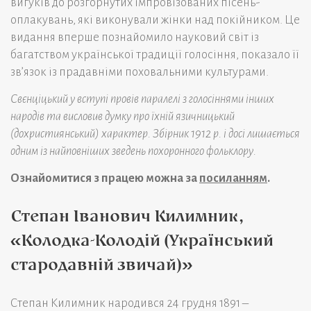
вигуків до розгорнутих імпровізованих пісень-
оплакувань, які виконували жінки над покійником. Це
видання вперше познайомило науковий світ із
багатством української традиції голосіння, показало її
зв’язок із прадавніми поховальними культурами.
Свєнціцький у вступі провів паралелі з голосіннями інших
народів та висловив думку про їхній язичницький
(дохристиянський) характер. Збірник 1912 р. і досі лишається
одним із найповніших зведень похоронного фольклору.
Ознайомитися з працею можна за
посиланням
.
Степан Іванович Килимник,
«Колодка-Колодій (Український
стародавній звичай)»
Степан Килимник народився 24 грудня 1891 –