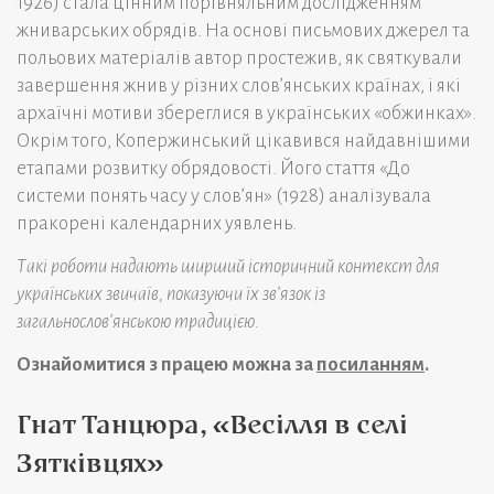
1926) стала цінним порівняльним дослідженням
жниварських обрядів. На основі письмових джерел та
польових матеріалів автор простежив, як святкували
завершення жнив у різних слов’янських країнах, і які
архаїчні мотиви збереглися в українських «обжинках».
Окрім того, Копержинський цікавився найдавнішими
етапами розвитку обрядовості. Його стаття «До
системи понять часу у слов’ян» (1928) аналізувала
пракорені календарних уявлень.
Такі роботи надають ширший історичний контекст для
українських звичаїв, показуючи їх зв’язок із
загальнослов’янською традицією.
Ознайомитися з працею можна за
посиланням
.
Гнат Танцюра, «Весілля в селі
Зятківцях»