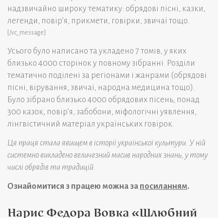
надзвичайно широку тематику: обрядові пісні, казки,
легенди, повір’я, прикмети, говірки, звичаї тощо.
[/vc_message]
Усього було написано та укладено 7 томів, у яких
близько 4000 сторінок у повному зібранні. Розділи
тематично поділені за регіонами і жанрами (обрядові
пісні, вірування, звичаї, народна медицина тощо).
Було зібрано близько 4000 обрядових пісень, понад
300 казок, повір’я, забобони, міфологічні уявлення,
лінгвістичний матеріал українських говірок.
Ця праця стала явищем в історії української культури. У ній
системно викладено величезний масив народних знань, у тому
числі обрядів та традицій.
Ознайомитися з працею можна за
посиланням
.
Нарис Федора Вовка «Шлюбний