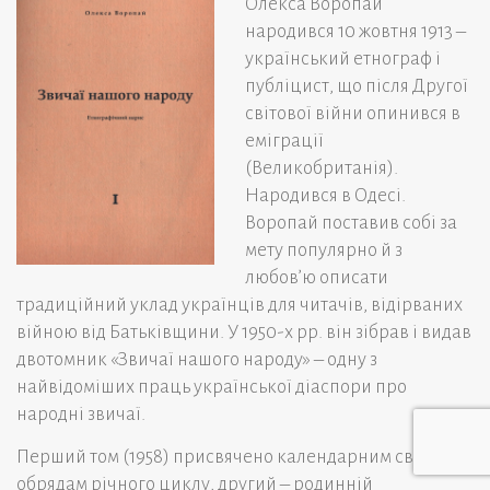
Олекса Воропай
народився 10 жовтня 1913 –
український етнограф і
публіцист, що після Другої
світової війни опинився в
еміграції
(Великобританія).
Народився в Одесі.
Воропай поставив собі за
мету популярно й з
любов’ю описати
традиційний уклад українців для читачів, відірваних
війною від Батьківщини. У 1950-х рр. він зібрав і видав
двотомник «Звичаї нашого народу» – одну з
найвідоміших праць української діаспори про
народні звичаї.
Перший том (1958) присвячено календарним святам та
обрядам річного циклу, другий – родинній