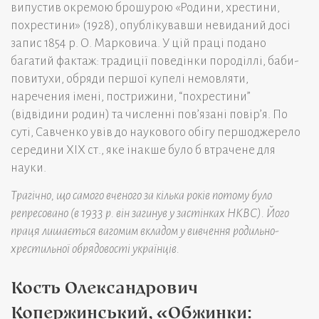
випустив окремою брошурою «Родини, хрестини,
похрестини» (1928), опублікувавши невиданий досі
запис 1854 р. О. Марковича. У цій праці подано
багатий фактаж: традиції поведінки породіллі, баби-
повитухи, обряди першої купелі немовляти,
наречения імені, пострижини, “похрестини”
(відвідини родин) та численні пов’язані повір’я. По
суті, Савченко увів до наукового обігу першоджерело
середини XIX ст., яке інакше було б втрачене для
науки.
Трагічно, що самого вченого за кілька років потому було
репресовано (в 1933 р. він загинув у застінках НКВС). Його
праця лишається вагомим вкладом у вивчення родильно-
хрестильної обрядовості українців.
Кость Олександрович
Копержинський, «Обжинки: