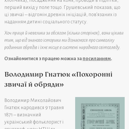
хлопчика), посадження на коня, проводи в підлітки,
перший вихід у поле тощо. Грушевський показав, що
ці звичаї – відгомін древніх ініціацій, пов’язаних із
наданням дитині соціального статусу.
Хоч праця й невелика за обсягом (кілька сторінок), вона цікава
тим, що від знаного історика ми дізнаємося про символіку
родинних обрядів і їхнє місце в системі народного світогляду.
Ознайомитися з працею можна за
посиланням
.
Володимир Гнатюк «Похоронні
звичаї й обряди»
Володимир Миколайович
Гнатюк народився 9 травня
1871 – визначний
український фольклорист і