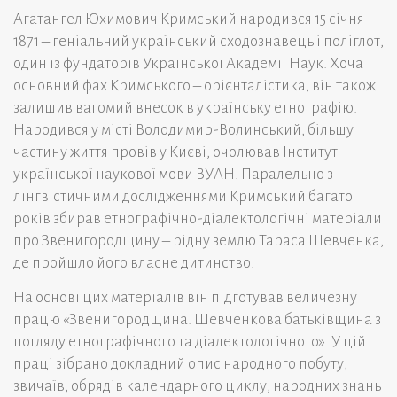
Агатангел Юхимович Кримський народився 15 січня
1871 – геніальний український сходознавець і поліглот,
один із фундаторів Української Академії Наук. Хоча
основний фах Кримського – орієнталістика, він також
залишив вагомий внесок в українську етнографію.
Народився у місті Володимир-Волинський, більшу
частину життя провів у Києві, очолював Інститут
української наукової мови ВУАН. Паралельно з
лінгвістичними дослідженнями Кримський багато
років збирав етнографічно-діалектологічні матеріали
про Звенигородщину – рідну землю Тараса Шевченка,
де пройшло його власне дитинство.
На основі цих матеріалів він підготував величезну
працю «Звенигородщина. Шевченкова батьківщина з
погляду етнографічного та діалектологічного». У цій
праці зібрано докладний опис народного побуту,
звичаїв, обрядів календарного циклу, народних знань