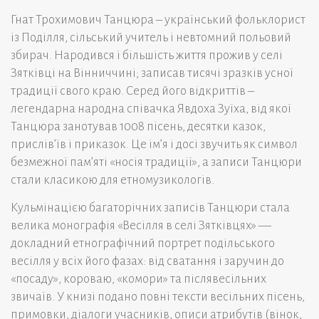
Гнат Трохимович Танцюра – український фольклорист
із Поділля, сільський учитель і невтомний польовий
збирач. Народився і більшість життя прожив у селі
Зятківці на Вінниччині; записав тисячі зразків усної
традиції свого краю. Серед його відкриттів –
легендарна народна співачка Явдоха Зуїха, від якої
Танцюра занотував 1008 пісень, десятки казок,
прислів’їв і приказок. Це ім’я і досі звучить як символ
безмежної пам’яті «носія традиції», а записи Танцюри
стали класикою для етномузикологів.
Кульмінацією багаторічних записів Танцюри стала
велика монографія «Весілля в селі Зятківцях» —
докладний етнографічний портрет подільського
весілля у всіх його фазах: від сватання і заручин до
«посаду», короваю, «комори» та післявесільних
звичаїв. У книзі подано повні тексти весільних пісень,
примовки, діалоги учасників, описи атрибутів (вінок,