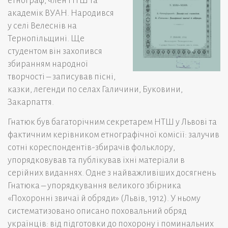
етнограф, член НТШ та
академік ВУАН. Народився
у селі Велеснів на
Тернопільщині. Ще
студентом він захопився
збиранням народної
творчості – записував пісні,
казки, легенди по селах Галичини, Буковини,
Закарпаття.
Гнатюк був багаторічним секретарем НТШ у Львові та
фактичним керівником етнографічної комісії: залучив
сотні кореспондентів-збирачів фольклору,
упорядковував та публікував їхні матеріали в
серійних виданнях. Одне з найважливіших досягнень
Гнатюка – упорядкування великого збірника
«Похоронні звичаї й обряди» (Львів, 1912). У ньому
систематизовано описано поховальний обряд
українців: від підготовки до похорону і поминальних