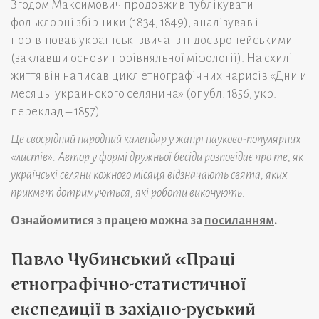
Згодом Максимович продовжив публікувати
фольклорні збірники (1834, 1849), аналізував і
порівнював українські звичаї з індоєвропейськими
(заклавши основи порівняльної міфології). На схилі
життя він написав цикл етнографічних нарисів «Дни и
месяцы украинского селянина» (опубл. 1856, укр.
переклад – 1857).
Це своєрідний народний календар у жанрі науково-популярних
«листів». Автор у формі дружньої бесіди розповідає про те, як
українські селяни кожного місяця відзначають свята, яких
прикмет дотримуються, які роботи виконують.
Ознайомитися з працею можна за
посиланням
.
Павло Чубинський «Праці
етнографічно-статистичної
експедиції в західно-руський