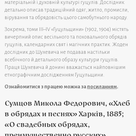
матеріальній і духовній культурі гуцулів. Дослідник
детально описав традиційний одяг, житло, промисли,
вірування та обрядовість цього самобутнього народу.
Зокрема, томи III–IV «Гуцульщини» (1902, 1904) містять
вичерпний опис весільного та поховального обрядів
гуцулів, календарних свят і магічних практик. Жоден
дослідник до Шухевича не подавав настільки
всебічного й детального образу культури гуцулів.
Праця Шухевича й донині вважається найповнішим
етнографічним дослідженням Гуцульщини.
Ознайомитися з працею можна за
посиланням
.
Сумцов Микола Федорович, «Хлеб
в обрядах и песнях» Харків, 1885;
«О свадебных обрядах,
преимущественно русских»