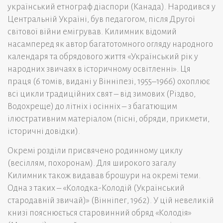
український етнограф діаспори (Канада). Народився у
Центральній Україні, був педагогом, після Другої
світової війни емігрував. Килимник відомий
насамперед як автор багатотомного огляду народного
календаря та обрядового життя «Український рік у
народних звичаях в історичному освітленні». Ця
праця (6 томів, видані у Вінніпезі, 1955–1966) охоплює
всі цикли традиційних свят – від зимових (Різдво,
Водохреще) до літніх і осінніх – з багатющим
ілюстративним матеріалом (пісні, обряди, прикмети,
історичні довідки).
Окремі розділи присвячено родинному циклу
(весіллям, похоронам). Для широкого загалу
Килимник також видавав брошури на окремі теми.
Одна з таких – «Колодка-Колодій (Український
стародавній звичай)» (Вінніпег, 1962). У цій невеликій
книзі пояснюється старовинний обряд «Колодія»