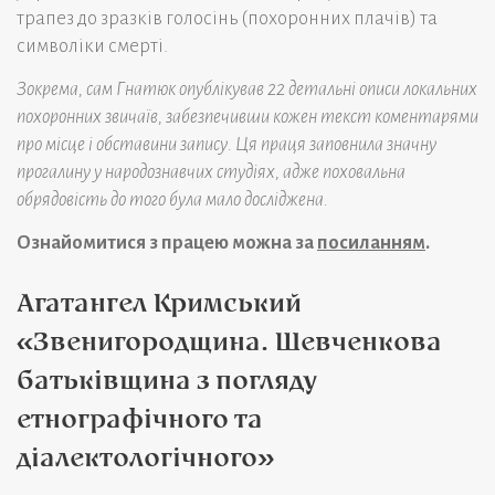
трапез до зразків голосінь (похоронних плачів) та
символіки смерті.
Зокрема, сам Гнатюк опублікував 22 детальні описи локальних
похоронних звичаїв, забезпечивши кожен текст коментарями
про місце і обставини запису. Ця праця заповнила значну
прогалину у народознавчих студіях, адже поховальна
обрядовість до того була мало досліджена.
Ознайомитися з працею можна за
посиланням
.
Агатангел Кримський
«Звенигородщина. Шевченкова
батьківщина з погляду
етнографічного та
діалектологічного»