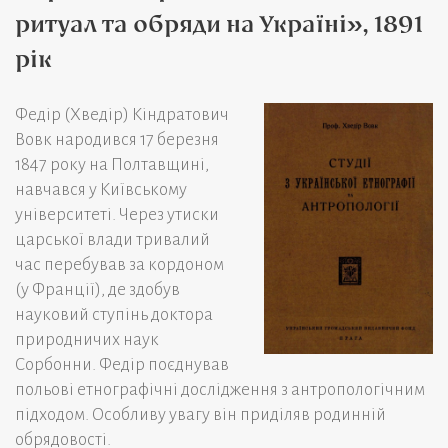
ритуал та обряди на Україні», 1891
рік
Федір (Хведір) Кіндратович
Вовк народився 17 березня
1847 року на Полтавщині,
навчався у Київському
університеті. Через утиски
царської влади тривалий
час перебував за кордоном
(у Франції), де здобув
науковий ступінь доктора
природничих наук
Сорбонни. Федір поєднував
польові етнографічні дослідження з антропологічним
підходом. Особливу увагу він приділяв родинній
обрядовості.