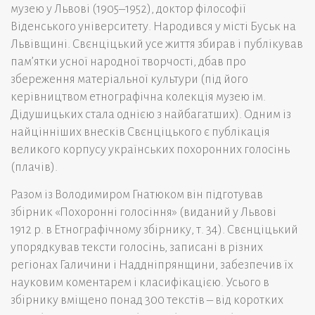
музею у Львові (1905–1952), доктор філософії
Віденського університету. Народився у місті Буськ на
Львівщині. Свєнціцький усе життя збирав і публікував
пам’ятки усної народної творчості, дбав про
збереження матеріальної культури (під його
керівництвом етнографічна колекція музею ім.
Дідушицьких стала однією з найбагатших). Одним із
найцінніших внесків Свєнціцького є публікація
великого корпусу українських похоронних голосінь
(плачів).
Разом із Володимиром Гнатюком він підготував
збірник «Похоронні голосіння» (виданий у Львові
1912 р. в Етнографічному збірнику, т. 34). Свєнціцький
упорядкував тексти голосінь, записані в різних
регіонах Галичини і Наддніпрянщини, забезпечив їх
науковим коментарем і класифікацією. Усього в
збірнику вміщено понад 300 текстів – від коротких