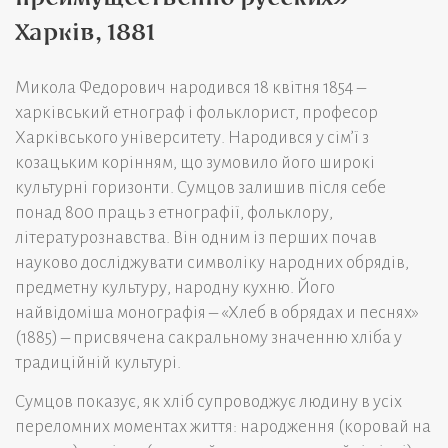
Харків, 1881
Микола Федорович народився 18 квітня 1854 –
харківський етнограф і фольклорист, професор
Харківського університету. Народився у сім’ї з
козацьким корінням, що зумовило його широкі
культурні горизонти. Сумцов залишив після себе
понад 800 праць з етнографії, фольклору,
літературознавства. Він одним із перших почав
науково досліджувати символіку народних обрядів,
предметну культуру, народну кухню. Його
найвідоміша монографія – «Хлеб в обрядах и песнях»
(1885) – присвячена сакральному значенню хліба у
традиційній культурі.
Сумцов показує, як хліб супроводжує людину в усіх
переломних моментах життя: народження (коровай на