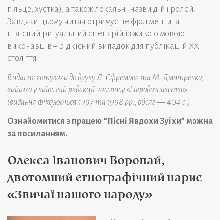
гільце, хустка), а також локальні назви дій і ролей.
Завдяки цьому читач отримує не фрагменти, а
цілісний ритуальний сценарій із живою мовою
виконавців – рідкісний випадок для публікацій XX
століття.
Видання готували до друку Л. Єфремова та М. Дмитренко;
вийшло у київській редакції часопису «Народознавство»
(видання фіксуються 1997 та 1998 рр.; обсяг — 404 с.).
Ознайомитися з працею “Пісні Явдохи Зуїхи” можна
за
посиланням
.
Олекса Іванович Воропай,
двотомний етнографічний нарис
«Звичаї нашого народу»