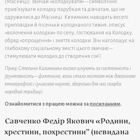
(Масниці): звичай «колодкувати» – символічно
прив’язувати колодку парубкам та дівчатам, що не
одружилися до Масниці. Килимник наводить веселі
приповідки й пісеньки колодчаного тижня, описує
«волочення колодки» по селу, гостювання на Колодку,
обряд «опрощення» і зняття колодки. Він наголошує на
глибокому соціальному змісті цього звичаю –
стимулювати молодих до створення сім’ї.
Праці Степана Килимника високо цінують за системність і
ґрунтовність – фактично, вони стали містком між довоєнною
етнографією і сучасною наукою, зберігши для нас скарби
народної традиції.
Ознайомитися з працею можна за
посиланням
.
Савченко Федір Якович «Родини,
хрестини, похрестини” (невидана