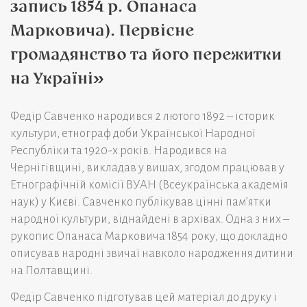
запись 1854 р. Опанаса
Марковича). Первісне
громадянство та його пережитки
на Україні»
Федір Савченко народився 2 лютого 1892 – історик
культури, етнограф доби Української Народної
Республіки та 1920-х років. Народився на
Чернігівщині, викладав у вишах, згодом працював у
Етнографічній комісії ВУАН (Всеукраїнська академія
наук) у Києві. Савченко публікував цінні пам’ятки
народної культури, віднайдені в архівах. Одна з них –
рукопис Опанаса Марковича 1854 року, що докладно
описував народні звичаї навколо народження дитини
на Полтавщині.
Федір Савченко підготував цей матеріал до друку і