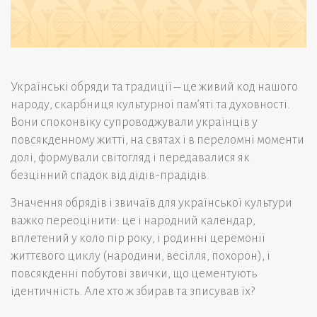
Українські обряди та традиції – це живий код нашого
народу, скарбниця культурної пам’яті та духовності.
Вони споконвіку супроводжували українців у
повсякденному житті, на святах і в переломні моменти
долі, формували світогляд і передавалися як
безцінний спадок від дідів-прадідів.
Значення обрядів і звичаїв для української культури
важко переоцінити: це і народний календар,
вплетений у коло пір року, і родинні церемонії
життєвого циклу (народини, весілля, похорон), і
повсякденні побутові звички, що цементують
ідентичність. Але хто ж збирав та зписував їх?