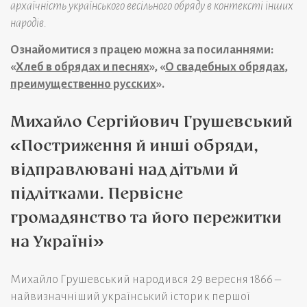
архаїчність українського весільного обряду в контексті інших
народів.
Ознайомитися з працею можна за посиланнями:
«
Хлеб в обрядах и песнях
», «
О свадебных обрядах,
преимущественно русских
».
Михайло Сергійович Грушевський
«Постриження й инші обряди,
відправлювані над дітьми й
підлітками. Первісне
громадянство та його пережитки
на Україні»
Михайло Грушевський народився 29 вересня 1866 –
найвизначніший український історик першої