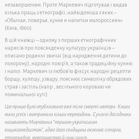
незавершеним. Проте Маркевич підготував і видав
кілька праць з етнографії, найвідоміша з яких –
«Обычаи, поверья, кухня и напитки малороссиян»
(Київ, 1860).
В цій книжці – одному з перших етнографічних
нарисів про повсякденну культуру українців –
описано родинні звичаї (від народження дитини до
похорону), народні повір’я, а також традиційну кухню
і напої. Маркевич із любов’ю фіксує народні рецепти
борщу, кулешу, узвару; пояснює символіку обрядових
страв і застіль (напр., весільного короваю чи
поминальної куті).
Цю працю було опубліковано вже після смерті автора. Книга
мала успіх і витримала кілька перевидань. Сучасні дослідники
називають Маркевича “першим українським
енциклопедистом”, адже його спадщина охоплює історію,
етнографію, мовознавство й інші галузі.